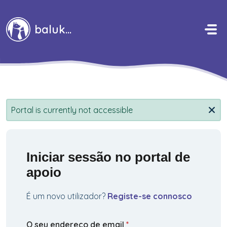
Avançar para o conteúdo principal
baluka
Portal is currently not accessible
Iniciar sessão no portal de
apoio
É um novo utilizador?
Registe-se connosco
O seu endereço de email
*