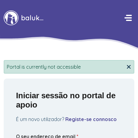
Avançar para o conteúdo principal
baluka
Portal is currently not accessible
Iniciar sessão no portal de
apoio
É um novo utilizador?
Registe-se connosco
O seu endereço de email
*