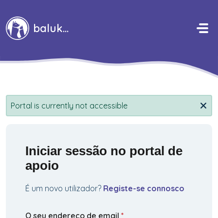
Avançar para o conteúdo principal
baluka
Portal is currently not accessible
Iniciar sessão no portal de
apoio
É um novo utilizador?
Registe-se connosco
O seu endereço de email
*