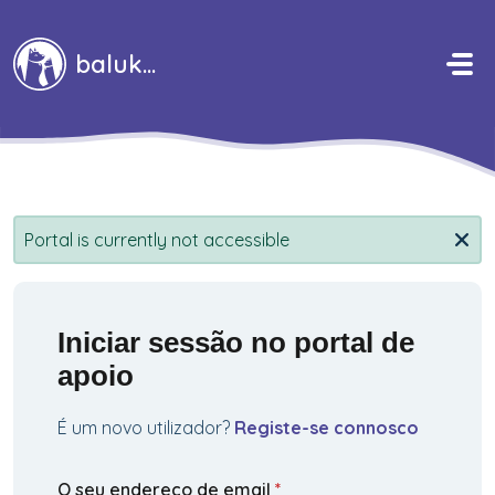
Avançar para o conteúdo principal
baluka
Portal is currently not accessible
Iniciar sessão no portal de
apoio
É um novo utilizador?
Registe-se connosco
O seu endereço de email
*