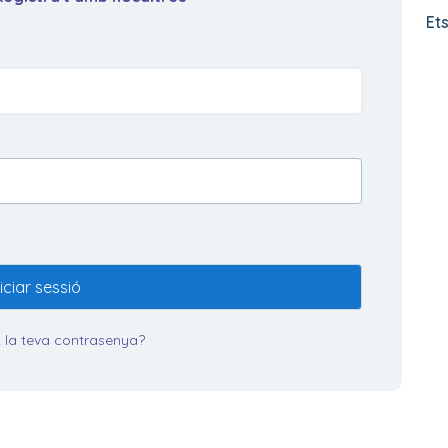
Et
niciar sessió
 la teva contrasenya?