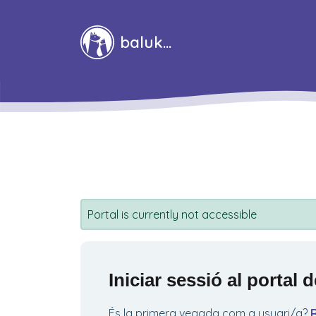
Saltar al contingut principal
baluka
Portal is currently not accessible
Iniciar sessió al portal 
És la primera vegada com a usuari/a?