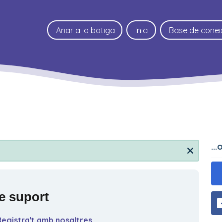
Anar a la botiga
Inici
Base de cone
..
de suport
Registra't amb nosaltres