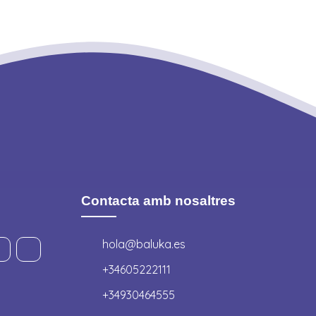
Contacta amb nosaltres
hola@baluka.es
+34605222111
+34930464555