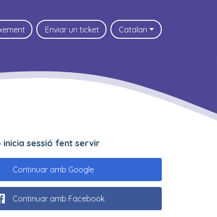
ixement
Enviar un ticket
Catalan
.o inicia sessió fent servir
Continuar amb Google
Continuar amb Facebook